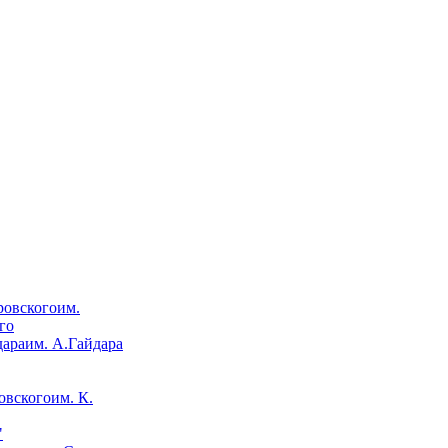
им.
го
им. А.Гайдара
им. К.
"