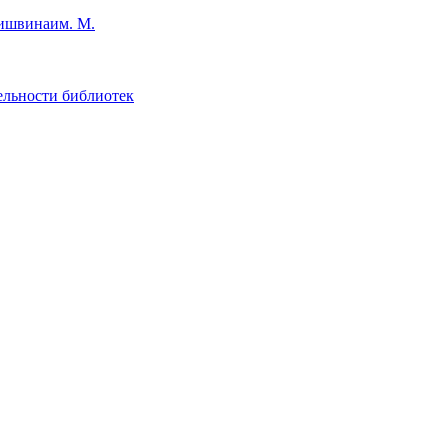
им. М.
ельности библиотек