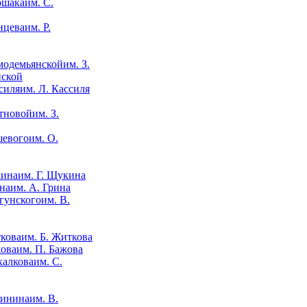
им. С.
им. Р.
им. З.
нской
им. Л. Кассиля
им. З.
им. О.
им. Г. Щукина
им. А. Грина
им. В.
им. Б. Житкова
им. П. Бажова
им. С.
им. В.