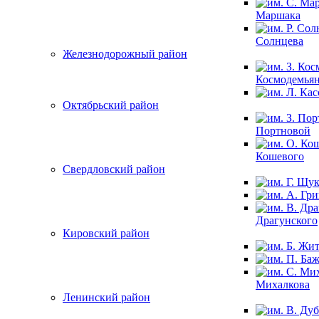
Маршака
Солнцева
Железнодорожный район
Космодемья
Октябрьский район
Портновой
Кошевого
Свердловский район
Драгунского
Кировский район
Михалкова
Ленинский район