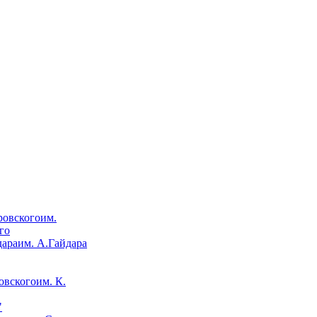
им.
го
им. А.Гайдара
им. К.
"