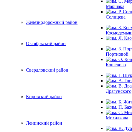
Маршака
Солнцева
Железнодорожный район
Космодемья
Октябрьский район
Портновой
Кошевого
Свердловский район
Драгунского
Кировский район
Михалкова
Ленинский район