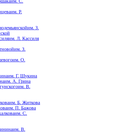
им. С.
им. Р.
им. З.
нской
им. Л. Кассиля
им. З.
им. О.
им. Г. Щукина
им. А. Грина
им. В.
им. Б. Житкова
им. П. Бажова
им. С.
им. В.