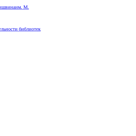
им. М.
ельности библиотек