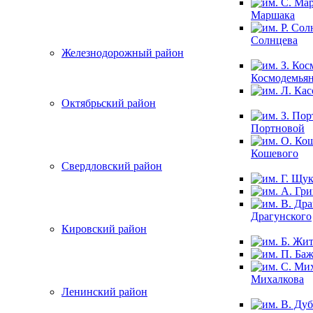
Маршака
Солнцева
Железнодорожный район
Космодемья
Октябрьский район
Портновой
Кошевого
Свердловский район
Драгунского
Кировский район
Михалкова
Ленинский район