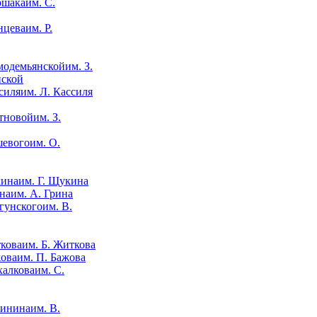
им. С.
им. Р.
им. З.
нской
им. Л. Кассиля
им. З.
им. О.
им. Г. Щукина
им. А. Грина
им. В.
им. Б. Житкова
им. П. Бажова
им. С.
им. В.