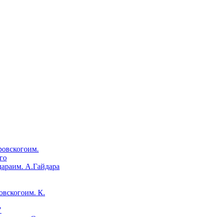
им.
го
им. А.Гайдара
им. К.
"