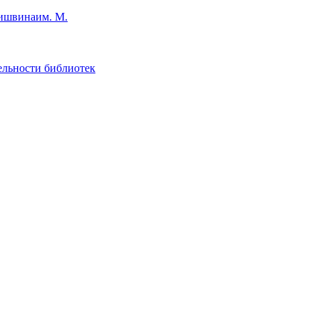
им. М.
ельности библиотек