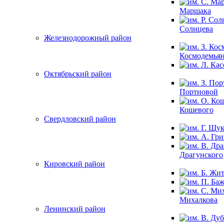
Маршака
Солнцева
Железнодорожный район
Космодемья
Октябрьский район
Портновой
Кошевого
Свердловский район
Драгунского
Кировский район
Михалкова
Ленинский район