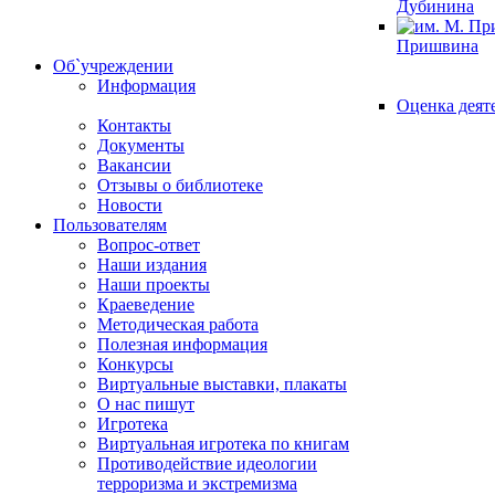
Дубинина
Пришвина
Об`учреждении
Информация
Оценка деят
Контакты
Документы
Вакансии
Отзывы о библиотеке
Новости
Пользователям
Вопрос-ответ
Наши издания
Наши проекты
Краеведение
Методическая работа
Полезная информация
Конкурсы
Виртуальные выставки, плакаты
О нас пишут
Игротека
Виртуальная игротека по книгам
Противодействие идеологии
терроризма и экстремизма