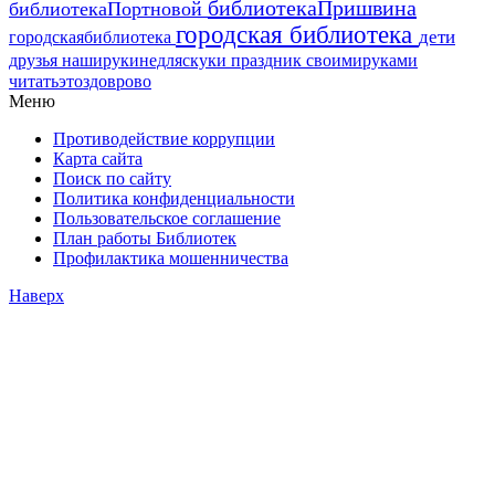
библиотекаПришвина
библиотекаПортновой
городская библиотека
дети
городскаябиблиотека
друзья
наширукинедляскуки
праздник
своимируками
читатьэтоздоврово
Меню
Противодействие коррупции
Карта сайта
Поиск по сайту
Политика конфиденциальности
Пользовательское соглашение
План работы Библиотек
Профилактика мошенничества
Наверх