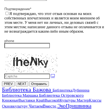
Подтверждение
*
Я подтверждаю, что этот отзыв основан на моих
собственных впечатлениях и является моим мнением об
этом месте. У меня нет ни личных, ни деловых связей с
этим местом; написание данного отзыва не оплачивается и
не вознаграждается каким-либо иным образом.
phone
PREV
NEXT
Отправить
Библиотека Бажова
БиблиотекаДубинина
Библиотека Островского
Библиотека Маршака
МастерКлассы
КнижныеВыставки
КрайВысокойКультуры
ЭкоПришвинка
ЧитаемВместе
Окновкультуру