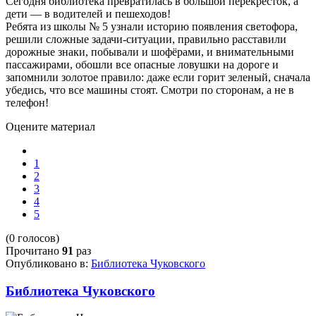
Сегодня библиотека превратилась в большой перекрёсток, а
дети — в водителей и пешеходов!
Ребята из школы № 5 узнали историю появления светофора,
решили сложные задачи-ситуации, правильно расставили
дорожные знаки, побывали и шофёрами, и внимательными
пассажирами, обошли все опасные ловушки на дороге и
запомнили золотое правило: даже если горит зеленый, сначала
убедись, что все машины стоят. Смотри по сторонам, а не в
телефон!
Оцените материал
1
2
3
4
5
(0 голосов)
Прочитано
91
раз
Опубликовано в:
Библиотека Чуковского
Библиотека Чуковского