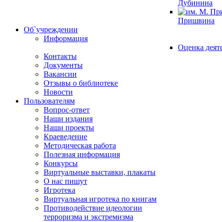
Дубинина
Пришвина
Об`учреждении
Информация
Оценка деят
Контакты
Документы
Вакансии
Отзывы о библиотеке
Новости
Пользователям
Вопрос-ответ
Наши издания
Наши проекты
Краеведение
Методическая работа
Полезная информация
Конкурсы
Виртуальные выставки, плакаты
О нас пишут
Игротека
Виртуальная игротека по книгам
Противодействие идеологии
терроризма и экстремизма