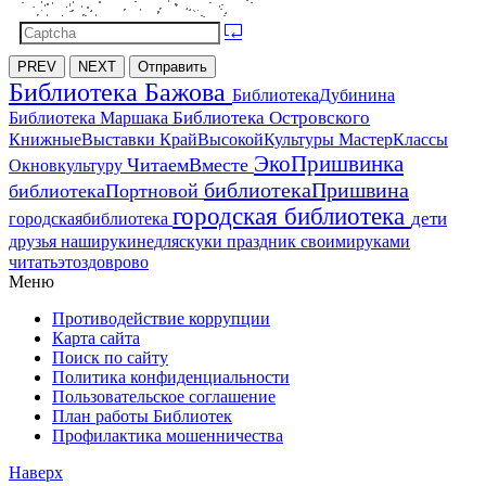
PREV
NEXT
Отправить
Библиотека Бажова
БиблиотекаДубинина
Библиотека Островского
Библиотека Маршака
МастерКлассы
КнижныеВыставки
КрайВысокойКультуры
ЭкоПришвинка
ЧитаемВместе
Окновкультуру
библиотекаПришвина
библиотекаПортновой
городская библиотека
дети
городскаябиблиотека
друзья
наширукинедляскуки
праздник
своимируками
читатьэтоздоврово
Меню
Противодействие коррупции
Карта сайта
Поиск по сайту
Политика конфиденциальности
Пользовательское соглашение
План работы Библиотек
Профилактика мошенничества
Наверх