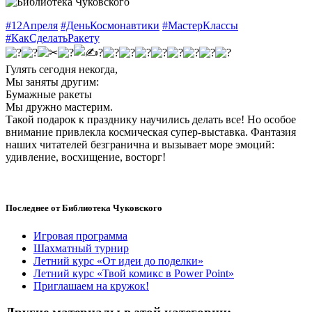
#12Апреля
#ДеньКосмонавтики
#МастерКлассы
#КакСделатьРакету
Гулять сегодня некогда,
Мы заняты другим:
Бумажные ракеты
Мы дружно мастерим.
Такой подарок к празднику научились делать все! Но особое
внимание привлекла космическая супер-выставка. Фантазия
наших читателей безгранична и вызывает море эмоций:
удивление, восхищение, восторг!
Последнее от Библиотека Чуковского
Игровая программа
Шахматный турнир
Летний курс «От идеи до поделки»
Летний курс «Твой комикс в Power Point»
Приглашаем на кружок!