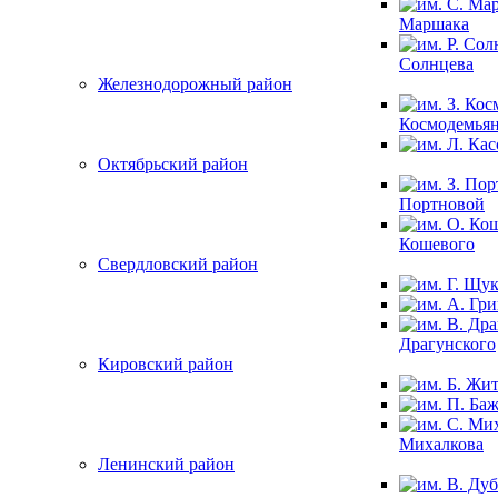
Маршака
Солнцева
Железнодорожный район
Космодемья
Октябрьский район
Портновой
Кошевого
Свердловский район
Драгунского
Кировский район
Михалкова
Ленинский район