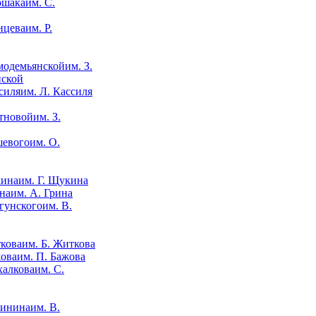
им. С.
им. Р.
им. З.
нской
им. Л. Кассиля
им. З.
им. О.
им. Г. Щукина
им. А. Грина
им. В.
им. Б. Житкова
им. П. Бажова
им. С.
им. В.