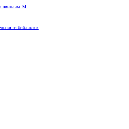
им. М.
ельности библиотек