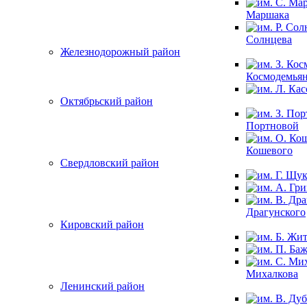
Маршака
Солнцева
Железнодорожный район
Космодемья
Октябрьский район
Портновой
Кошевого
Свердловский район
Драгунского
Кировский район
Михалкова
Ленинский район