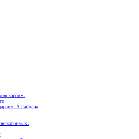
им.
го
им. А.Гайдара
им. К.
"