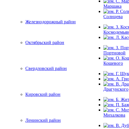
Маршака
Солнцева
Железнодорожный район
Космодемья
Октябрьский район
Портновой
Кошевого
Свердловский район
Драгунского
Кировский район
Михалкова
Ленинский район