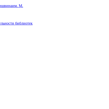
им. М.
ельности библиотек