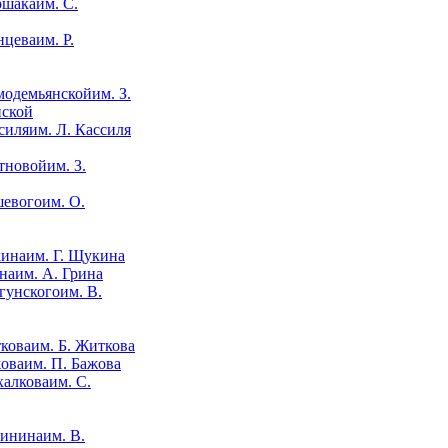
им. С.
им. Р.
им. З.
нской
им. Л. Кассиля
им. З.
им. О.
им. Г. Щукина
им. А. Грина
им. В.
им. Б. Житкова
им. П. Бажова
им. С.
им. В.