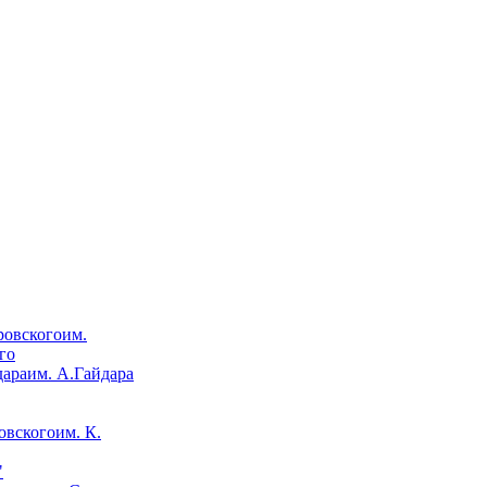
им.
го
им. А.Гайдара
им. К.
"