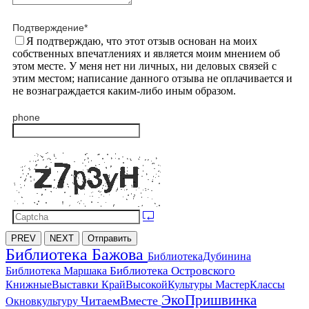
Подтверждение
*
Я подтверждаю, что этот отзыв основан на моих
собственных впечатлениях и является моим мнением об
этом месте. У меня нет ни личных, ни деловых связей с
этим местом; написание данного отзыва не оплачивается и
не вознаграждается каким-либо иным образом.
phone
PREV
NEXT
Отправить
Библиотека Бажова
БиблиотекаДубинина
Библиотека Островского
Библиотека Маршака
МастерКлассы
КнижныеВыставки
КрайВысокойКультуры
ЭкоПришвинка
ЧитаемВместе
Окновкультуру