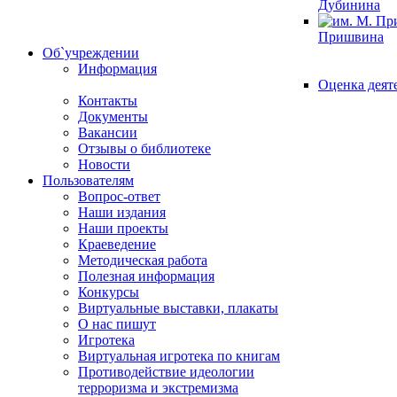
Дубинина
Пришвина
Об`учреждении
Информация
Оценка деят
Контакты
Документы
Вакансии
Отзывы о библиотеке
Новости
Пользователям
Вопрос-ответ
Наши издания
Наши проекты
Краеведение
Методическая работа
Полезная информация
Конкурсы
Виртуальные выставки, плакаты
О нас пишут
Игротека
Виртуальная игротека по книгам
Противодействие идеологии
терроризма и экстремизма