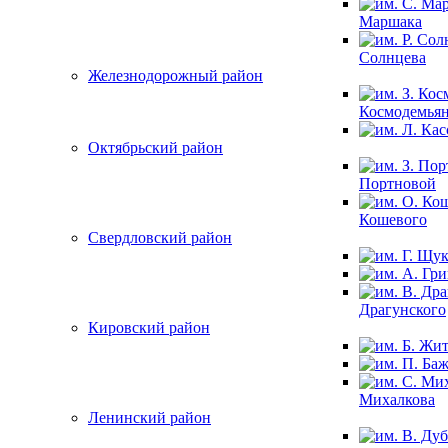
Маршака
Солнцева
Железнодорожный район
Космодемья
Октябрьский район
Портновой
Кошевого
Свердловский район
Драгунского
Кировский район
Михалкова
Ленинский район