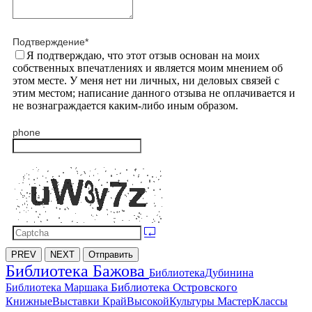
Подтверждение
*
Я подтверждаю, что этот отзыв основан на моих
собственных впечатлениях и является моим мнением об
этом месте. У меня нет ни личных, ни деловых связей с
этим местом; написание данного отзыва не оплачивается и
не вознаграждается каким-либо иным образом.
phone
PREV
NEXT
Отправить
Библиотека Бажова
БиблиотекаДубинина
Библиотека Островского
Библиотека Маршака
МастерКлассы
КнижныеВыставки
КрайВысокойКультуры