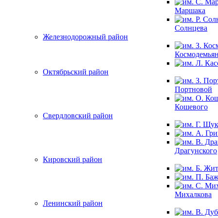
Маршака
Солнцева
Железнодорожный район
Космодемья
Октябрьский район
Портновой
Кошевого
Свердловский район
Драгунского
Кировский район
Михалкова
Ленинский район