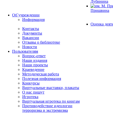
Дубинина
Пришвина
Об`учреждении
Информация
Оценка деят
Контакты
Документы
Вакансии
Отзывы о библиотеке
Новости
Пользователям
Вопрос-ответ
Наши издания
Наши проекты
Краеведение
Методическая работа
Полезная информация
Конкурсы
Виртуальные выставки, плакаты
О нас пишут
Игротека
Виртуальная игротека по книгам
Противодействие идеологии
терроризма и экстремизма