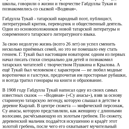
школы, говорили о жизни и творчестве Габдуллы Тукая и
познакомились со сказкой «Водяная».
Габдулла Тукай - татарский народный поэт, публицист,
литературный критик, переводчик и общественный деятель.
Один из основоположников новой татарской литературы и
современного татарского литературного языка.
За свою недолгую жизнь (всего 26 лет) он успел сменить
несколько приёмных семей, но это не помешало ему стать
гением. Г. Тукай был настоящим новатором: одним из первых
начал писать стихи специально для детей и познакомил
татарских читателей с творчеством Пушкина и Крылова. А
ещё Тукай был человеком с характером — не любил модные
воротнички и галстуки, предпочитая им просторные рубашки,
и всегда тратил гонорары на книги и образование.
В 1908 году Габдулла Тукай написал одну из своих самых
известных сказок — «Водяная» («Су анасы»), взяв за основу
старинную татарскую легенду, которую слышал в детстве в
деревне Кырлай. В центре сюжета — мифический персонаж,
Су анасы, которую представляли, как женщину с длинными
волосами, расчёсывающую их золотым гребнем. По сюжету,
деревенский мальчик поддаётся искушению и крадёт этот
золотой гребень, после чего его охватывает мучительный