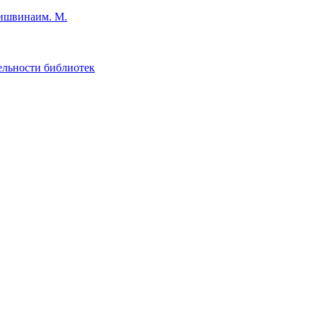
им. М.
ельности библиотек