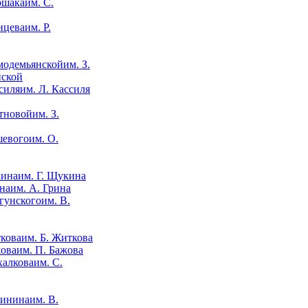
им. С.
им. Р.
им. З.
нской
им. Л. Кассиля
им. З.
им. О.
им. Г. Щукина
им. А. Грина
им. В.
им. Б. Житкова
им. П. Бажова
им. С.
им. В.