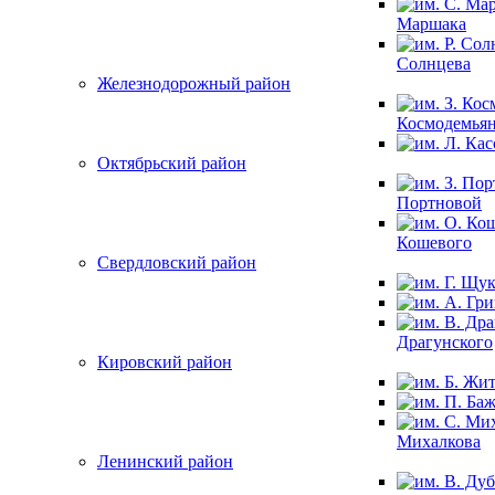
Маршака
Солнцева
Железнодорожный район
Космодемья
Октябрьский район
Портновой
Кошевого
Свердловский район
Драгунского
Кировский район
Михалкова
Ленинский район