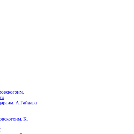
им.
го
им. А.Гайдара
им. К.
"