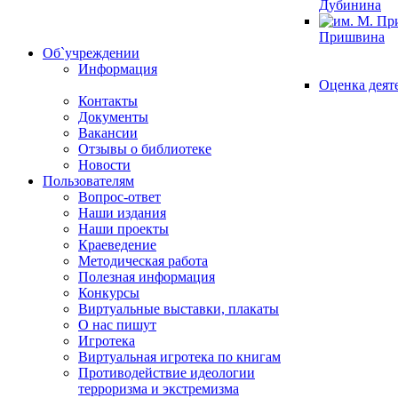
Дубинина
Пришвина
Об`учреждении
Информация
Оценка деят
Контакты
Документы
Вакансии
Отзывы о библиотеке
Новости
Пользователям
Вопрос-ответ
Наши издания
Наши проекты
Краеведение
Методическая работа
Полезная информация
Конкурсы
Виртуальные выставки, плакаты
О нас пишут
Игротека
Виртуальная игротека по книгам
Противодействие идеологии
терроризма и экстремизма