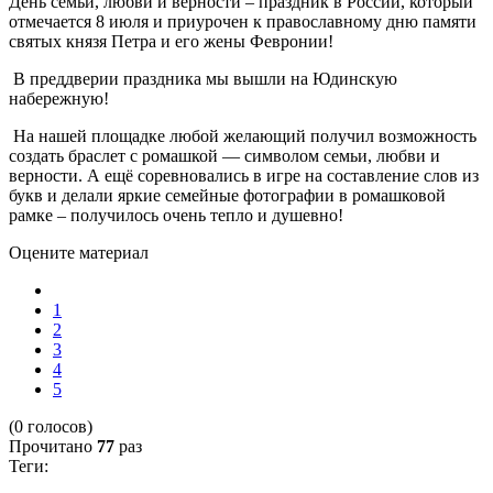
День семьи, любви и верности – праздник в России, который
отмечается 8 июля и приурочен к православному дню памяти
святых князя Петра и его жены Февронии!
В преддверии праздника мы вышли на Юдинскую
набережную!
На нашей площадке любой желающий получил возможность
создать браслет с ромашкой — символом семьи, любви и
верности. А ещё соревновались в игре на составление слов из
букв и делали яркие семейные фотографии в ромашковой
рамке – получилось очень тепло и душевно!
Оцените материал
1
2
3
4
5
(0 голосов)
Прочитано
77
раз
Теги: