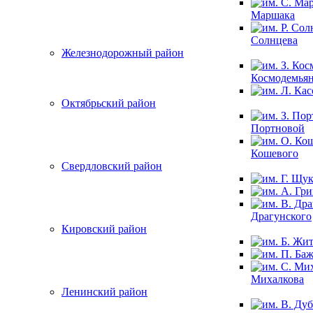
Маршака
Солнцева
Железнодорожный район
Космодемья
Октябрьский район
Портновой
Кошевого
Свердловский район
Драгунского
Кировский район
Михалкова
Ленинский район