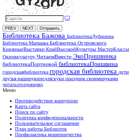
PREV
NEXT
Отправить
Библиотека Бажова
БиблиотекаДубинина
Библиотека Островского
Библиотека Маршака
МастерКлассы
КнижныеВыставки
КрайВысокойКультуры
ЭкоПришвинка
ЧитаемВместе
Окновкультуру
библиотекаПришвина
библиотекаПортновой
городская библиотека
дети
городскаябиблиотека
друзья
наширукинедляскуки
праздник
своимируками
читатьэтоздоврово
Меню
Противодействие коррупции
Карта сайта
Поиск по сайту
Политика конфиденциальности
Пользовательское соглашение
План работы Библиотек
Профилактика мошенничества