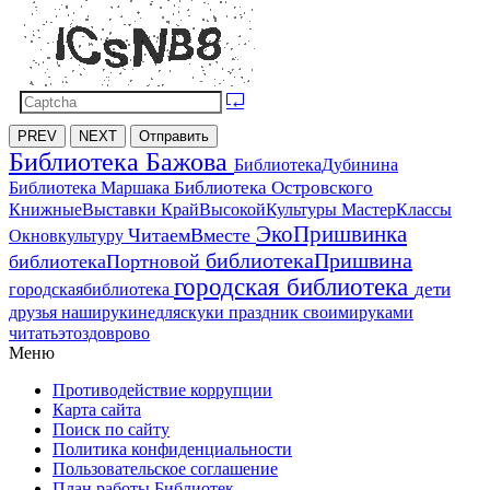
PREV
NEXT
Отправить
Библиотека Бажова
БиблиотекаДубинина
Библиотека Островского
Библиотека Маршака
МастерКлассы
КнижныеВыставки
КрайВысокойКультуры
ЭкоПришвинка
ЧитаемВместе
Окновкультуру
библиотекаПришвина
библиотекаПортновой
городская библиотека
дети
городскаябиблиотека
друзья
наширукинедляскуки
праздник
своимируками
читатьэтоздоврово
Меню
Противодействие коррупции
Карта сайта
Поиск по сайту
Политика конфиденциальности
Пользовательское соглашение
План работы Библиотек