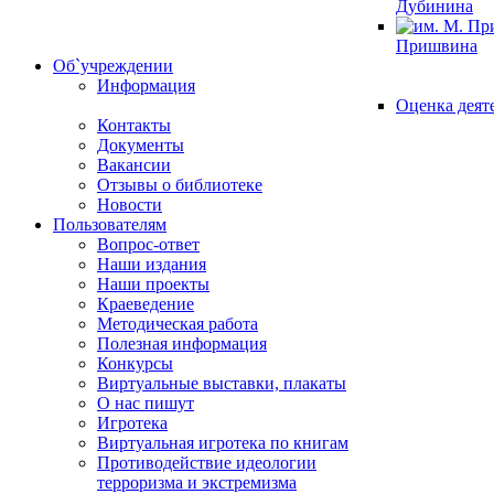
Дубинина
Пришвина
Об`учреждении
Информация
Оценка деят
Контакты
Документы
Вакансии
Отзывы о библиотеке
Новости
Пользователям
Вопрос-ответ
Наши издания
Наши проекты
Краеведение
Методическая работа
Полезная информация
Конкурсы
Виртуальные выставки, плакаты
О нас пишут
Игротека
Виртуальная игротека по книгам
Противодействие идеологии
терроризма и экстремизма