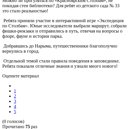
Можно ли прогуляться по «Красноярским Столбам», не
покидая стен библиотеки? Для ребят из детского сада № 33
это стало реальностью!
Ребята приняли участие в интерактивной игре «Экспедиция
по Столбам». Юные исследователи выбрали маршрут, собрали
фишки-рюкзаки и отправились в путь, отвечая на вопросы о
флоре, фауне и истории парка.
Добравшись до Нарыма, путешественники благополучно
вернулись в город.
Отдельной темой стали правила поведения в заповеднике.
Ребята показали отличные знания и узнали много нового!
Оцените материал
1
2
3
4
5
(0 голосов)
Прочитано
75
раз