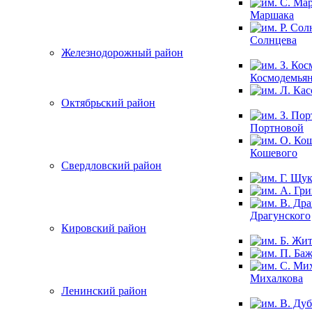
Маршака
Солнцева
Железнодорожный район
Космодемья
Октябрьский район
Портновой
Кошевого
Свердловский район
Драгунского
Кировский район
Михалкова
Ленинский район