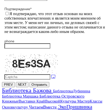
Подтверждение
*
Я подтверждаю, что этот отзыв основан на моих
собственных впечатлениях и является моим мнением об
этом месте. У меня нет ни личных, ни деловых связей с
этим местом; написание данного отзыва не оплачивается и
не вознаграждается каким-либо иным образом.
phone
PREV
NEXT
Отправить
Библиотека Бажова
БиблиотекаДубинина
Библиотека Островского
Библиотека Маршака
МастерКлассы
КнижныеВыставки
КрайВысокойКультуры
ЭкоПришвинка
ЧитаемВместе
Окновкультуру