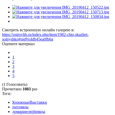
Смотреть встроенную онлайн галерею в:
https://ostrovlib.ru/index.php/item/1982-chto-skazhet-
solnyshko#sigProIdb45ea0fb6a
Оцените материал
1
2
3
4
5
(1 Голосовать)
Прочитано
1083
раз
Теги:
КнижныеВыставки
питомцы
домашиелюбимцы