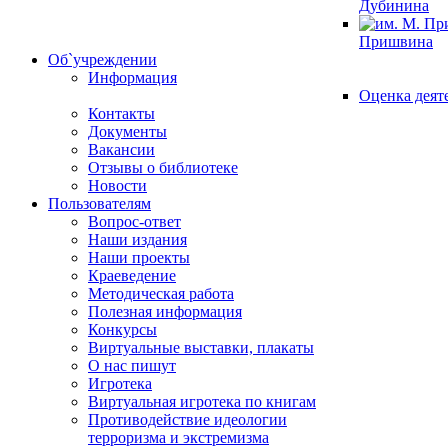
Дубинина
Пришвина
Об`учреждении
Информация
Оценка деят
Контакты
Документы
Вакансии
Отзывы о библиотеке
Новости
Пользователям
Вопрос-ответ
Наши издания
Наши проекты
Краеведение
Методическая работа
Полезная информация
Конкурсы
Виртуальные выставки, плакаты
О нас пишут
Игротека
Виртуальная игротека по книгам
Противодействие идеологии
терроризма и экстремизма