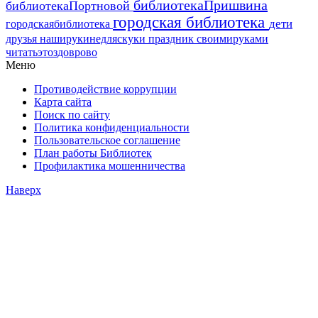
библиотекаПришвина
библиотекаПортновой
городская библиотека
дети
городскаябиблиотека
друзья
наширукинедляскуки
праздник
своимируками
читатьэтоздоврово
Меню
Противодействие коррупции
Карта сайта
Поиск по сайту
Политика конфиденциальности
Пользовательское соглашение
План работы Библиотек
Профилактика мошенничества
Наверх