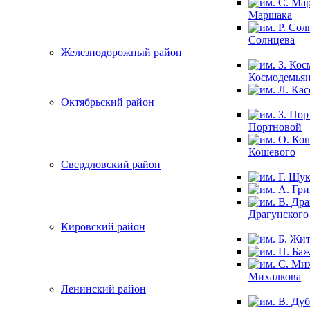
Маршака
Солнцева
Железнодорожный район
Космодемья
Октябрьский район
Портновой
Кошевого
Свердловский район
Драгунского
Кировский район
Михалкова
Ленинский район