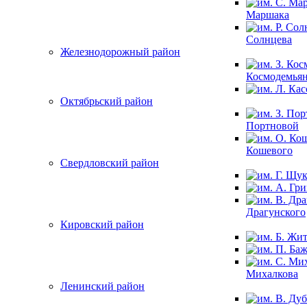
Маршака
Солнцева
Железнодорожный район
Космодемья
Октябрьский район
Портновой
Кошевого
Свердловский район
Драгунского
Кировский район
Михалкова
Ленинский район