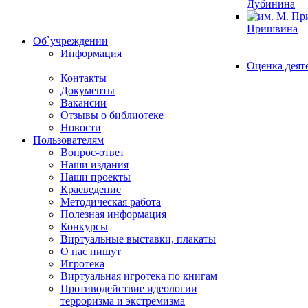
Дубинина
Пришвина
Об`учреждении
Информация
Оценка деят
Контакты
Документы
Вакансии
Отзывы о библиотеке
Новости
Пользователям
Вопрос-ответ
Наши издания
Наши проекты
Краеведение
Методическая работа
Полезная информация
Конкурсы
Виртуальные выставки, плакаты
О нас пишут
Игротека
Виртуальная игротека по книгам
Противодействие идеологии
терроризма и экстремизма