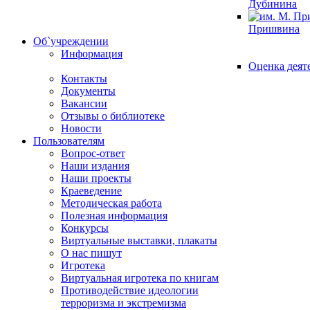
Дубинина
Пришвина
Об`учреждении
Информация
Оценка деят
Контакты
Документы
Вакансии
Отзывы о библиотеке
Новости
Пользователям
Вопрос-ответ
Наши издания
Наши проекты
Краеведение
Методическая работа
Полезная информация
Конкурсы
Виртуальные выставки, плакаты
О нас пишут
Игротека
Виртуальная игротека по книгам
Противодействие идеологии
терроризма и экстремизма