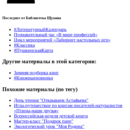
Последнее от Библиотека Щукина
#ЛитературныйКалендарь
Познавательный час «В мире профессий»
Цикл мероприятий «Лабиринт настольных игр»
#Классика
#ПушкинскаяКарта
Другие материалы в этой категории:
Зимняя подборка книг
#Книжныеновинки
Похожие материалы (по тегу)
День чтения "Открываем Астафьева"
Игра-путешествие по книгам писателей-натуралистов
«Птицы-наши друзья»
Всероссийская неделя детской книги
Мастер-класс "Подарок папе"
Экологический урок "Моя Родина"