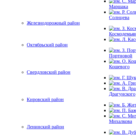
Маршака
Солнцева
Железнодорожный район
Космодемья
Октябрьский район
Портновой
Кошевого
Свердловский район
Драгунского
Кировский район
Михалкова
Ленинский район