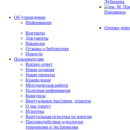
Дубинина
Пришвина
Об`учреждении
Информация
Оценка деят
Контакты
Документы
Вакансии
Отзывы о библиотеке
Новости
Пользователям
Вопрос-ответ
Наши издания
Наши проекты
Краеведение
Методическая работа
Полезная информация
Конкурсы
Виртуальные выставки, плакаты
О нас пишут
Игротека
Виртуальная игротека по книгам
Противодействие идеологии
терроризма и экстремизма