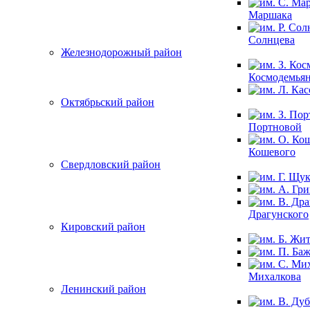
Маршака
Солнцева
Железнодорожный район
Космодемья
Октябрьский район
Портновой
Кошевого
Свердловский район
Драгунского
Кировский район
Михалкова
Ленинский район