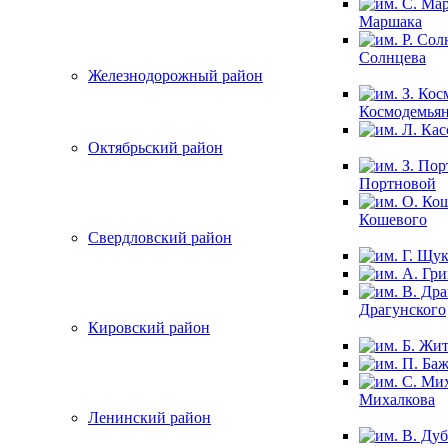
Маршака
Солнцева
Железнодорожный район
Космодемья
Октябрьский район
Портновой
Кошевого
Свердловский район
Драгунского
Кировский район
Михалкова
Ленинский район