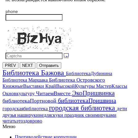
phone
PREV
NEXT
Отправить
Библиотека Бажова
БиблиотекаДубинина
Библиотека Островского
Библиотека Маршака
МастерКлассы
КнижныеВыставки
КрайВысокойКультуры
ЭкоПришвинка
ЧитаемВместе
Окновкультуру
библиотекаПришвина
библиотекаПортновой
городская библиотека
дети
городскаябиблиотека
друзья
наширукинедляскуки
праздник
своимируками
читатьэтоздоврово
Меню
Противодействие коррупции