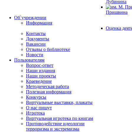
Дубинина
Пришвина
Об`учреждении
Информация
Оценка деят
Контакты
Документы
Вакансии
Отзывы о библиотеке
Новости
Пользователям
Вопрос-ответ
Наши издания
Наши проекты
Краеведение
Методическая работа
Полезная информация
Конкурсы
Виртуальные выставки, плакаты
О нас пишут
Игротека
Виртуальная игротека по книгам
Противодействие идеологии
терроризма и экстремизма