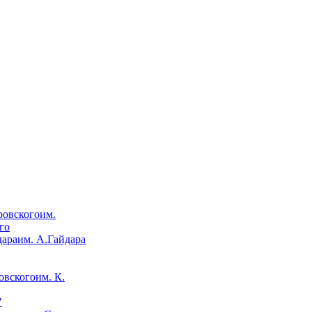
им.
го
им. А.Гайдара
им. К.
"