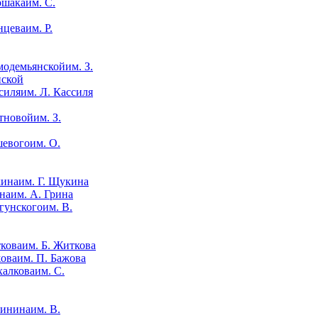
им. С.
им. Р.
им. З.
нской
им. Л. Кассиля
им. З.
им. О.
им. Г. Щукина
им. А. Грина
им. В.
им. Б. Житкова
им. П. Бажова
им. С.
им. В.