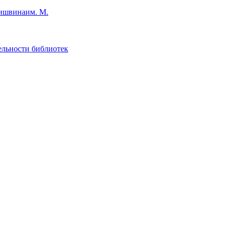
им. М.
ельности библиотек