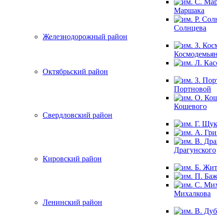
Маршака
Солнцева
Железнодорожный район
Космодемья
Октябрьский район
Портновой
Кошевого
Свердловский район
Драгунского
Кировский район
Михалкова
Ленинский район