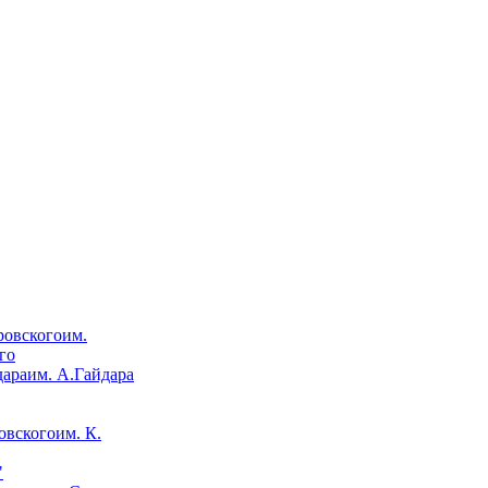
им.
го
им. А.Гайдара
им. К.
"