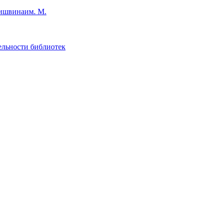
им. М.
ельности библиотек