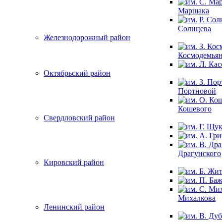
Маршака
Солнцева
Железнодорожный район
Космодемья
Октябрьский район
Портновой
Кошевого
Свердловский район
Драгунского
Кировский район
Михалкова
Ленинский район