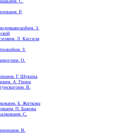
им. С.
им. Р.
им. З.
нской
им. Л. Кассиля
им. З.
им. О.
им. Г. Щукина
им. А. Грина
им. В.
им. Б. Житкова
им. П. Бажова
им. С.
им. В.