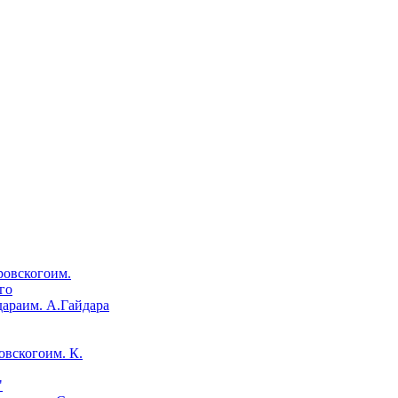
им.
го
им. А.Гайдара
им. К.
"