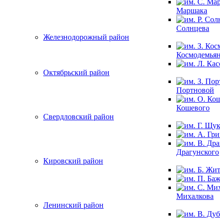
Маршака
Солнцева
Железнодорожный район
Космодемья
Октябрьский район
Портновой
Кошевого
Свердловский район
Драгунского
Кировский район
Михалкова
Ленинский район