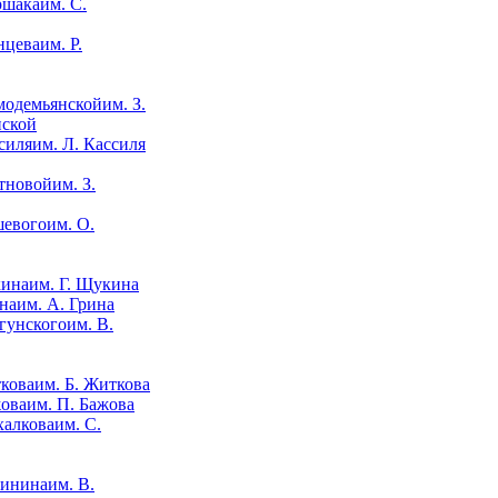
им. С.
им. Р.
им. З.
нской
им. Л. Кассиля
им. З.
им. О.
им. Г. Щукина
им. А. Грина
им. В.
им. Б. Житкова
им. П. Бажова
им. С.
им. В.