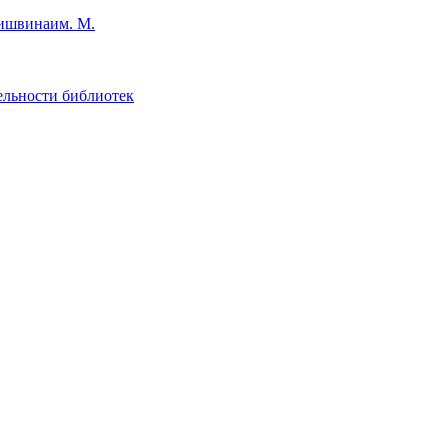
им. М.
ельности библиотек