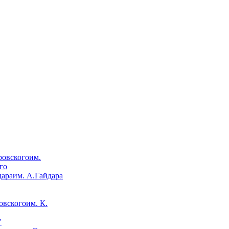
им.
го
им. А.Гайдара
им. К.
"