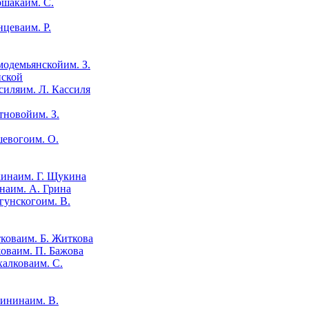
им. С.
им. Р.
им. З.
нской
им. Л. Кассиля
им. З.
им. О.
им. Г. Щукина
им. А. Грина
им. В.
им. Б. Житкова
им. П. Бажова
им. С.
им. В.