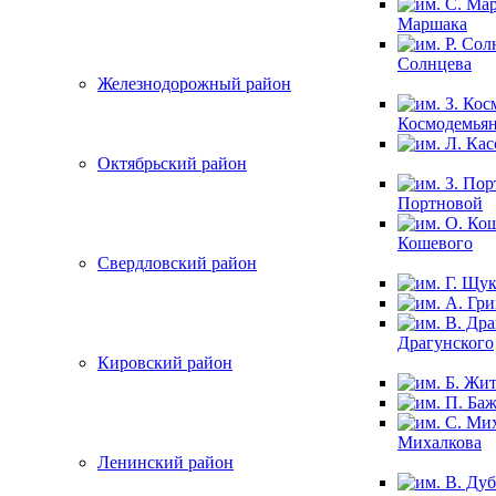
Маршака
Солнцева
Железнодорожный район
Космодемья
Октябрьский район
Портновой
Кошевого
Свердловский район
Драгунского
Кировский район
Михалкова
Ленинский район