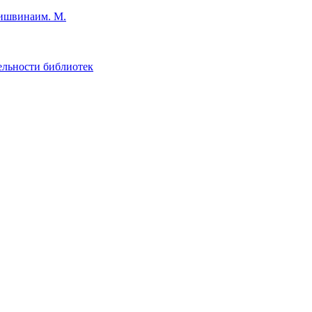
им. М.
ельности библиотек