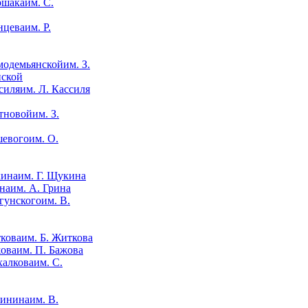
им. С.
им. Р.
им. З.
нской
им. Л. Кассиля
им. З.
им. О.
им. Г. Щукина
им. А. Грина
им. В.
им. Б. Житкова
им. П. Бажова
им. С.
им. В.