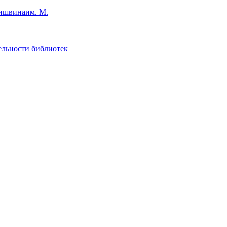
им. М.
ельности библиотек