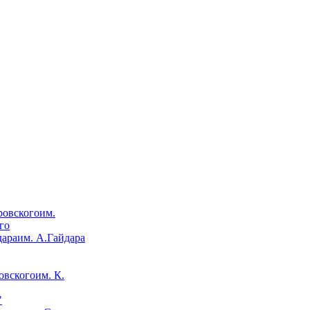
им.
го
им. А.Гайдара
им. К.
"