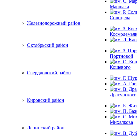
Маршака
Солнцева
Железнодорожный район
Космодемья
Октябрьский район
Портновой
Кошевого
Свердловский район
Драгунского
Кировский район
Михалкова
Ленинский район