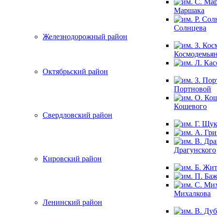
Маршака
Солнцева
Железнодорожный район
Космодемья
Октябрьский район
Портновой
Кошевого
Свердловский район
Драгунского
Кировский район
Михалкова
Ленинский район