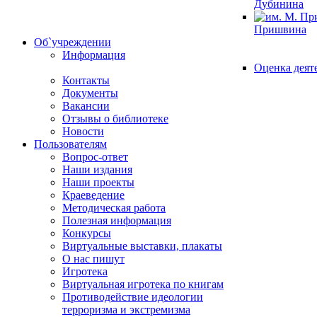
Дубинина
Пришвина
Об`учреждении
Информация
Оценка деят
Контакты
Документы
Вакансии
Отзывы о библиотеке
Новости
Пользователям
Вопрос-ответ
Наши издания
Наши проекты
Краеведение
Методическая работа
Полезная информация
Конкурсы
Виртуальные выставки, плакаты
О нас пишут
Игротека
Виртуальная игротека по книгам
Противодействие идеологии
терроризма и экстремизма