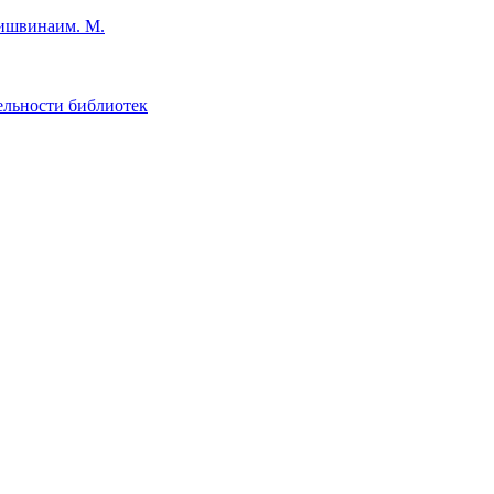
им. М.
ельности библиотек