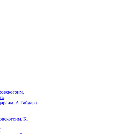
им.
го
им. А.Гайдара
им. К.
"