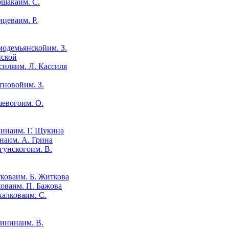
им. С.
им. Р.
им. З.
нской
им. Л. Кассиля
им. З.
им. О.
им. Г. Щукина
им. А. Грина
им. В.
им. Б. Житкова
им. П. Бажова
им. С.
им. В.