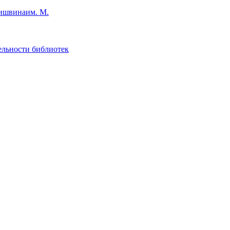
им. М.
ельности библиотек