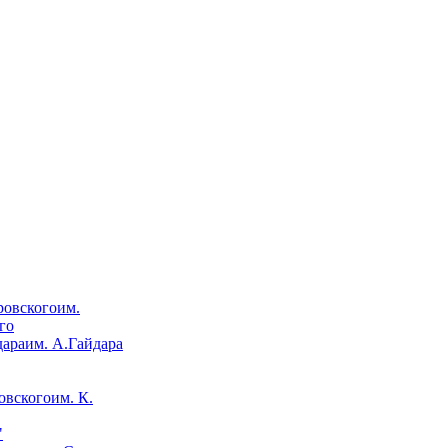
им.
го
им. А.Гайдара
им. К.
"