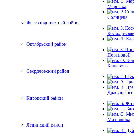
Маршака
Солнцева
Железнодорожный район
Космодемья
Октябрьский район
Портновой
Кошевого
Свердловский район
Драгунского
Кировский район
Михалкова
Ленинский район