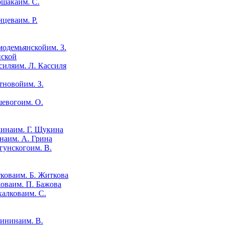
им. С.
им. Р.
им. З.
нской
им. Л. Кассиля
им. З.
им. О.
им. Г. Щукина
им. А. Грина
им. В.
им. Б. Житкова
им. П. Бажова
им. С.
им. В.