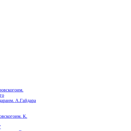
им.
го
им. А.Гайдара
им. К.
"