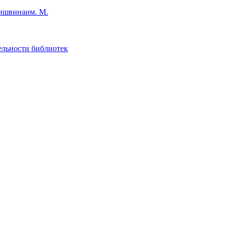
им. М.
ельности библиотек