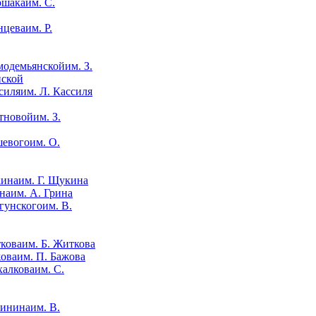
им. С.
им. Р.
им. З.
нской
им. Л. Кассиля
им. З.
им. О.
им. Г. Щукина
им. А. Грина
им. В.
им. Б. Житкова
им. П. Бажова
им. С.
им. В.