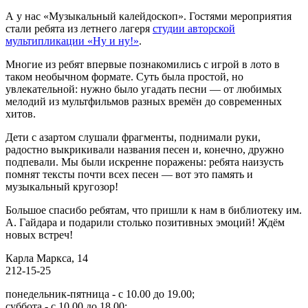
А у нас «Музыкальный калейдоскоп». Гостями мероприятия
стали ребята из летнего лагеря
студии авторской
мультипликации «Ну и ну!»
.
Многие из ребят впервые познакомились с игрой в лото в
таком необычном формате.
Суть была простой, но
увлекательной: нужно было угадать песни — от любимых
мелодий из мультфильмов разных времён до современных
хитов.
Дети с азартом слушали фрагменты, поднимали руки,
радостно выкрикивали названия песен и, конечно, дружно
подпевали. Мы были искренне поражены: ребята наизусть
помнят тексты почти всех песен — вот это память и
музыкальный кругозор!
Большое спасибо ребятам, что пришли к нам в библиотеку им.
А. Гайдара и подарили столько позитивных эмоций! Ждём
новых встреч!
Карла Маркса, 14
212-15-25
понедельник-пятница - с 10.00 до 19.00;
суббота - с 10.00 до 18.00;