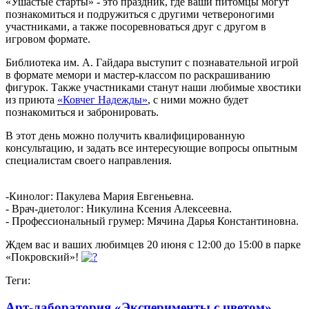
«Ушастые старты» - это праздник, где ваши питомцы могут
познакомиться и подружиться с другими четвероногими
участниками, а также посоревноваться друг с другом в
игровом формате.
Библиотека им. А. Гайдара выступит с познавательной игрой
в формате мемори и мастер-классом по раскрашиванию
фигурок. Также участниками станут наши любимые хвостики
из приюта
«Ковчег Надежды»
, с ними можно будет
познакомиться и забронировать.
В этот день можно получить квалифицированную
консультацию, и задать все интересующие вопросы опытным
специалистам своего направления.
-Кинолог: Пакулева Мария Евгеньевна.
- Врач-диетолог: Никулина Ксения Алексеевна.
- Профессиональный грумер: Мячина Дарья Константиновна.
Ждем вас и ваших любимцев 20 июня с 12:00 до 15:00 в парке
«Покровский»!
Теги:
Арт-лаборатория «Эксперименты с цветом»