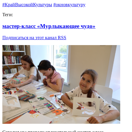
#КрайВысокойКультуры
#окновкультуру
Теги:
мастер-класс «Мурлыкающее чудо»
Подписаться на этот канал RSS