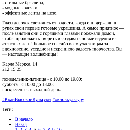
- стильные браслеты;
- модные колечки;
- эффектные ленты на шею.
Глаза девочек светились от радости, когда они держали в
руках свои первые готовые украшения. А самое приятное —
после занятия они с горящими глазами побежали домой,
чтобы продолжить творить и создавать новые изделия из
атласных лент!
Большое спасибо всем участницам за
вдохновение, усердие и искреннюю радость творчества. Вы
— настоящие волшебницы!
Карла Маркса, 14
212-15-25
понедельник-пятница - с 10.00 до 19.00;
суббота - с 10.00 до 18.00;
воскресенье - выходной день.
#КрайВысокойКультуры
#окновкультуру
Теги:
В начало
Назад
1
2
3
4
5
6
7
8
9
10