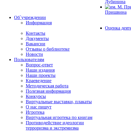
Дубинина
Пришвина
Об`учреждении
Информация
Оценка деят
Контакты
Документы
Вакансии
Отзывы о библиотеке
Новости
Пользователям
Вопрос-ответ
Наши издания
Наши проекты
Краеведение
Методическая работа
Полезная информация
Конкурсы
Виртуальные выставки, плакаты
О нас пишут
Игротека
Виртуальная игротека по книгам
Противодействие идеологии
терроризма и экстремизма