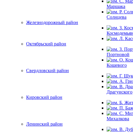
Маршака
Солнцева
Железнодорожный район
Космодемья
Октябрьский район
Портновой
Кошевого
Свердловский район
Драгунского
Кировский район
Михалкова
Ленинский район