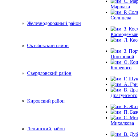
Маршака
Солнцева
Железнодорожный район
Космодемья
Октябрьский район
Портновой
Кошевого
Свердловский район
Драгунского
Кировский район
Михалкова
Ленинский район