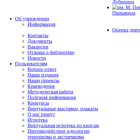
Дубинина
Пришвина
Об`учреждении
Информация
Оценка деят
Контакты
Документы
Вакансии
Отзывы о библиотеке
Новости
Пользователям
Вопрос-ответ
Наши издания
Наши проекты
Краеведение
Методическая работа
Полезная информация
Конкурсы
Виртуальные выставки, плакаты
О нас пишут
Игротека
Виртуальная игротека по книгам
Противодействие идеологии
терроризма и экстремизма