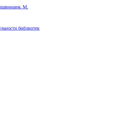
им. М.
ельности библиотек