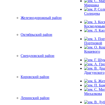
Маршака
Солнцева
Железнодорожный район
Космодемья
Октябрьский район
Портновой
Кошевого
Свердловский район
Драгунского
Кировский район
Михалкова
Ленинский район