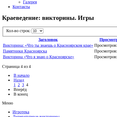
Галерея
Контакты
Краеведение: викторины. Игры
Кол-во строк:
Заголовок
Просмот
Викторина: «Что ты знаешь о Красноярском крае»
Просмотров:
Памятники Красноярска
Просмотров:
Викторина «Что я знаю о Красноярске»
Просмотров:
Страница 4 из 4
В начало
Назад
1
2
3
4
Вперёд
В конец
Меню
Игротека
Литературные викторины