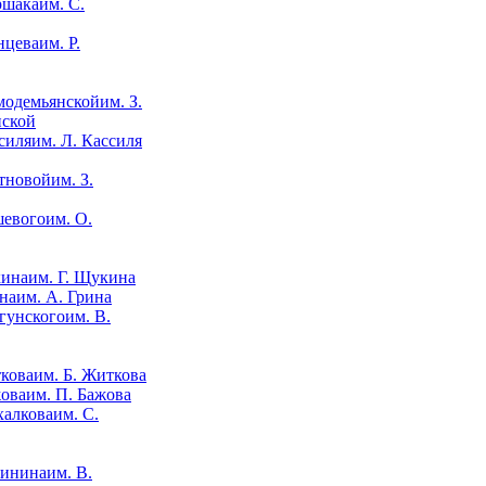
им. С.
им. Р.
им. З.
нской
им. Л. Кассиля
им. З.
им. О.
им. Г. Щукина
им. А. Грина
им. В.
им. Б. Житкова
им. П. Бажова
им. С.
им. В.