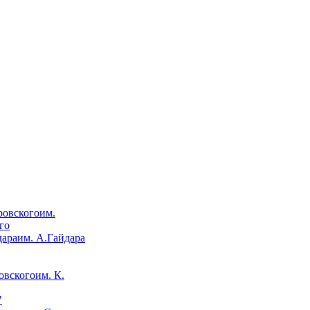
им.
го
им. А.Гайдара
им. К.
"