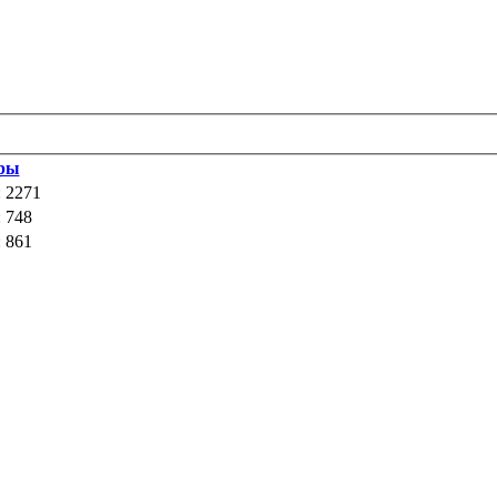
ры
 2271
 748
 861