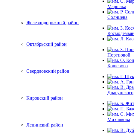
Маршака
Солнцева
Железнодорожный район
Космодемья
Октябрьский район
Портновой
Кошевого
Свердловский район
Драгунского
Кировский район
Михалкова
Ленинский район