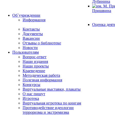
Дубинина
Пришвина
Об`учреждении
Информация
Оценка деят
Контакты
Документы
Вакансии
Отзывы о библиотеке
Новости
Пользователям
Вопрос-ответ
Наши издания
Наши проекты
Краеведение
Методическая работа
Полезная информация
Конкурсы
Виртуальные выставки, плакаты
О нас пишут
Игротека
Виртуальная игротека по книгам
Противодействие идеологии
терроризма и экстремизма