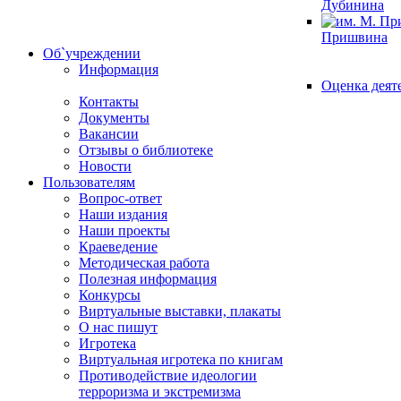
Дубинина
Пришвина
Об`учреждении
Информация
Оценка деят
Контакты
Документы
Вакансии
Отзывы о библиотеке
Новости
Пользователям
Вопрос-ответ
Наши издания
Наши проекты
Краеведение
Методическая работа
Полезная информация
Конкурсы
Виртуальные выставки, плакаты
О нас пишут
Игротека
Виртуальная игротека по книгам
Противодействие идеологии
терроризма и экстремизма