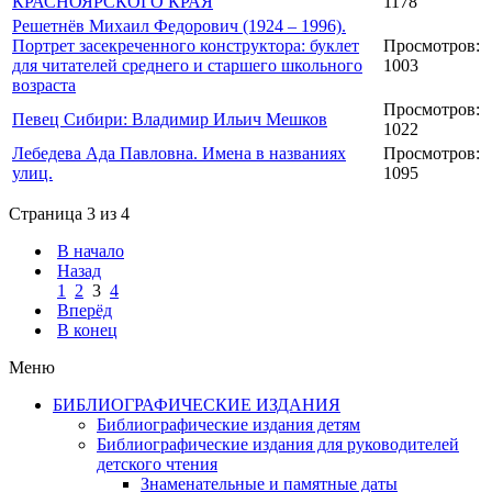
КРАСНОЯРСКОГО КРАЯ
1178
Решетнёв Михаил Федорович (1924 – 1996).
Портрет засекреченного конструктора: буклет
Просмотров:
для читателей среднего и старшего школьного
1003
возраста
Просмотров:
Певец Сибири: Владимир Ильич Мешков
1022
Лебедева Ада Павловна. Имена в названиях
Просмотров:
улиц.
1095
Страница 3 из 4
В начало
Назад
1
2
3
4
Вперёд
В конец
Меню
БИБЛИОГРАФИЧЕСКИЕ ИЗДАНИЯ
Библиографические издания детям
Библиографические издания для руководителей
детского чтения
Знаменательные и памятные даты