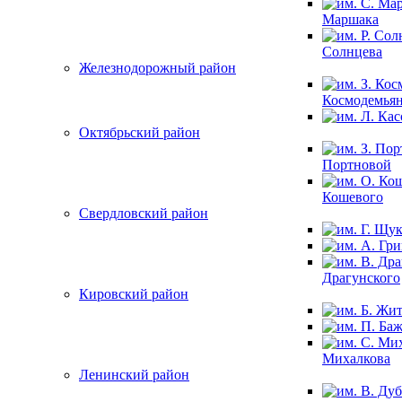
Маршака
Солнцева
Железнодорожный район
Космодемья
Октябрьский район
Портновой
Кошевого
Свердловский район
Драгунского
Кировский район
Михалкова
Ленинский район