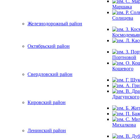
Маршака
Солнцева
Железнодорожный район
Космодемья
Октябрьский район
Портновой
Кошевого
Свердловский район
Драгунского
Кировский район
Михалкова
Ленинский район