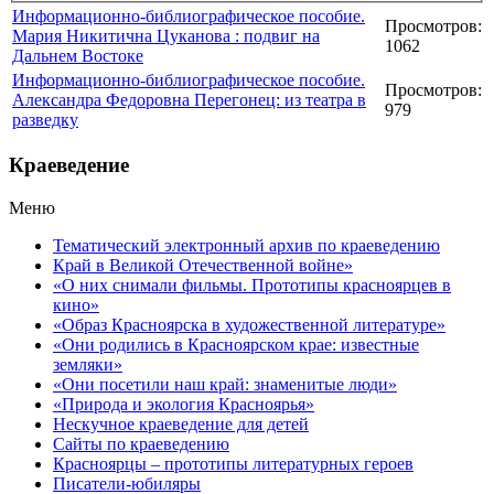
Информационно-библиографическое пособие.
Просмотров:
Мария Никитична Цуканова : подвиг на
1062
Дальнем Востоке
Информационно-библиографическое пособие.
Просмотров:
Александра Федоровна Перегонец: из театра в
979
разведку
Краеведение
Меню
Тематический электронный архив по краеведению
Край в Великой Отечественной войне»
«О них снимали фильмы. Прототипы красноярцев в
кино»
«Образ Красноярска в художественной литературе»
«Они родились в Красноярском крае: известные
земляки»
«Они посетили наш край: знаменитые люди»
«Природа и экология Красноярья»
Нескучное краеведение для детей
Сайты по краеведению
Красноярцы – прототипы литературных героев
Писатели-юбиляры