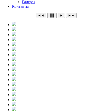
Галерея
Контакты
◄◄
▐ ▌
►
►►