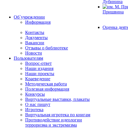
Дубинина
Пришвина
Об`учреждении
Информация
Оценка деят
Контакты
Документы
Вакансии
Отзывы о библиотеке
Новости
Пользователям
Вопрос-ответ
Наши издания
Наши проекты
Краеведение
Методическая работа
Полезная информация
Конкурсы
Виртуальные выставки, плакаты
О нас пишут
Игротека
Виртуальная игротека по книгам
Противодействие идеологии
терроризма и экстремизма