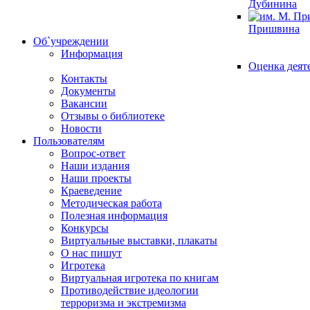
Дубинина
Пришвина
Об`учреждении
Информация
Оценка деят
Контакты
Документы
Вакансии
Отзывы о библиотеке
Новости
Пользователям
Вопрос-ответ
Наши издания
Наши проекты
Краеведение
Методическая работа
Полезная информация
Конкурсы
Виртуальные выставки, плакаты
О нас пишут
Игротека
Виртуальная игротека по книгам
Противодействие идеологии
терроризма и экстремизма