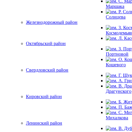
Маршака
Солнцева
Железнодорожный район
Космодемья
Октябрьский район
Портновой
Кошевого
Свердловский район
Драгунского
Кировский район
Михалкова
Ленинский район