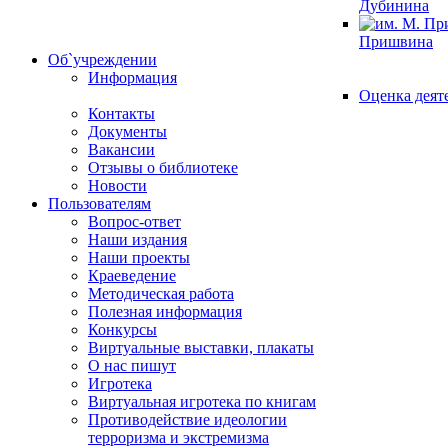
Дубинина
Пришвина
Об`учреждении
Информация
Оценка деят
Контакты
Документы
Вакансии
Отзывы о библиотеке
Новости
Пользователям
Вопрос-ответ
Наши издания
Наши проекты
Краеведение
Методическая работа
Полезная информация
Конкурсы
Виртуальные выставки, плакаты
О нас пишут
Игротека
Виртуальная игротека по книгам
Противодействие идеологии
терроризма и экстремизма