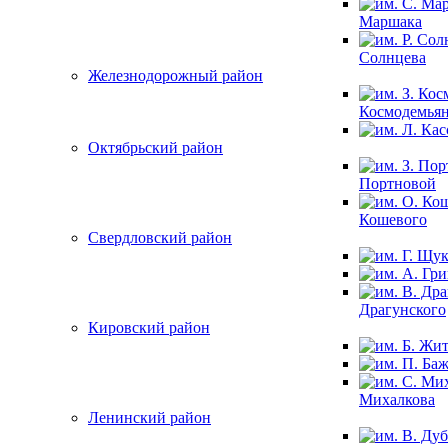
Маршака
Солнцева
Железнодорожный район
Космодемья
Октябрьский район
Портновой
Кошевого
Свердловский район
Драгунского
Кировский район
Михалкова
Ленинский район