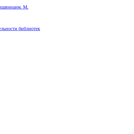
им. М.
ельности библиотек