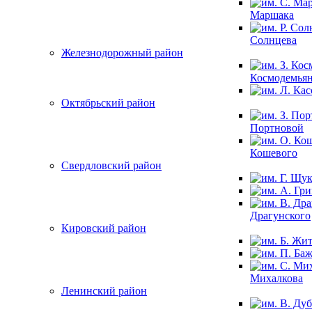
Маршака
Солнцева
Железнодорожный район
Космодемья
Октябрьский район
Портновой
Кошевого
Свердловский район
Драгунского
Кировский район
Михалкова
Ленинский район