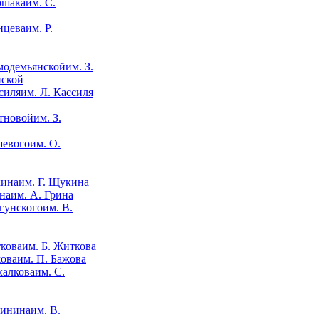
им. С.
им. Р.
им. З.
нской
им. Л. Кассиля
им. З.
им. О.
им. Г. Щукина
им. А. Грина
им. В.
им. Б. Житкова
им. П. Бажова
им. С.
им. В.