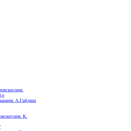
им.
го
им. А.Гайдара
им. К.
"