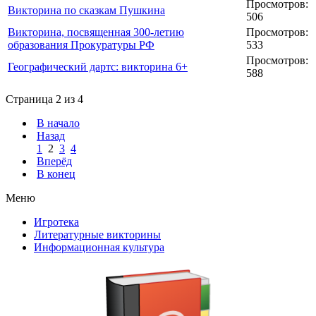
Просмотров:
Викторина по сказкам Пушкина
506
Викторина, посвященная 300-летию
Просмотров:
образования Прокуратуры РФ
533
Просмотров:
Географический дартс: викторина 6+
588
Страница 2 из 4
В начало
Назад
1
2
3
4
Вперёд
В конец
Меню
Игротека
Литературные викторины
Информационная культура