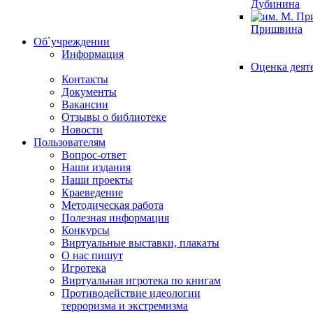
Дубинина
Пришвина
Об`учреждении
Информация
Оценка деят
Контакты
Документы
Вакансии
Отзывы о библиотеке
Новости
Пользователям
Вопрос-ответ
Наши издания
Наши проекты
Краеведение
Методическая работа
Полезная информация
Конкурсы
Виртуальные выставки, плакаты
О нас пишут
Игротека
Виртуальная игротека по книгам
Противодействие идеологии
терроризма и экстремизма