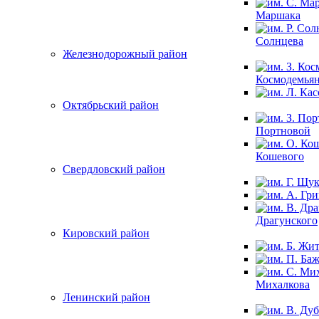
Маршака
Солнцева
Железнодорожный район
Космодемья
Октябрьский район
Портновой
Кошевого
Свердловский район
Драгунского
Кировский район
Михалкова
Ленинский район