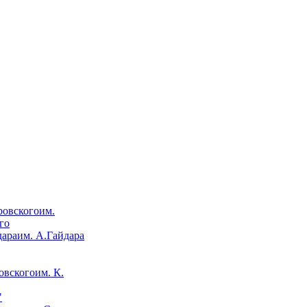
им.
го
им. А.Гайдара
им. К.
"