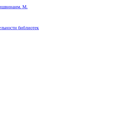
им. М.
ельности библиотек