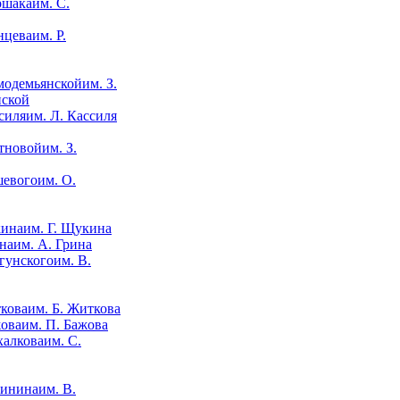
им. С.
им. Р.
им. З.
нской
им. Л. Кассиля
им. З.
им. О.
им. Г. Щукина
им. А. Грина
им. В.
им. Б. Житкова
им. П. Бажова
им. С.
им. В.