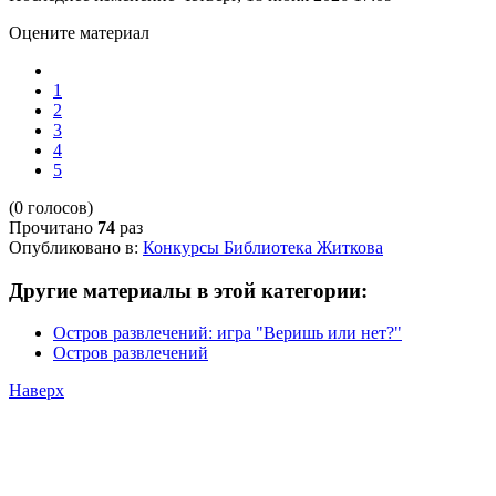
Оцените материал
1
2
3
4
5
(0 голосов)
Прочитано
74
раз
Опубликовано в:
Конкурсы Библиотека Житкова
Другие материалы в этой категории:
Остров развлечений: игра "Веришь или нет?"
Остров развлечений
Наверх