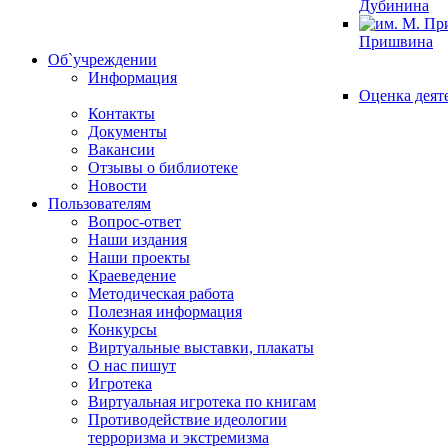
Дубинина
Пришвина
Об`учреждении
Информация
Оценка деят
Контакты
Документы
Вакансии
Отзывы о библиотеке
Новости
Пользователям
Вопрос-ответ
Наши издания
Наши проекты
Краеведение
Методическая работа
Полезная информация
Конкурсы
Виртуальные выставки, плакаты
О нас пишут
Игротека
Виртуальная игротека по книгам
Противодействие идеологии
терроризма и экстремизма