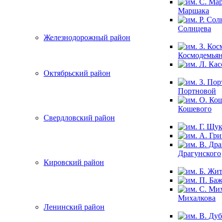
Маршака
Солнцева
Железнодорожный район
Космодемья
Октябрьский район
Портновой
Кошевого
Свердловский район
Драгунского
Кировский район
Михалкова
Ленинский район