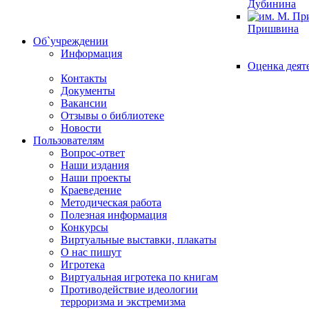
Дубинина
Пришвина
Об`учреждении
Информация
Оценка деят
Контакты
Документы
Вакансии
Отзывы о библиотеке
Новости
Пользователям
Вопрос-ответ
Наши издания
Наши проекты
Краеведение
Методическая работа
Полезная информация
Конкурсы
Виртуальные выставки, плакаты
О нас пишут
Игротека
Виртуальная игротека по книгам
Противодействие идеологии
терроризма и экстремизма