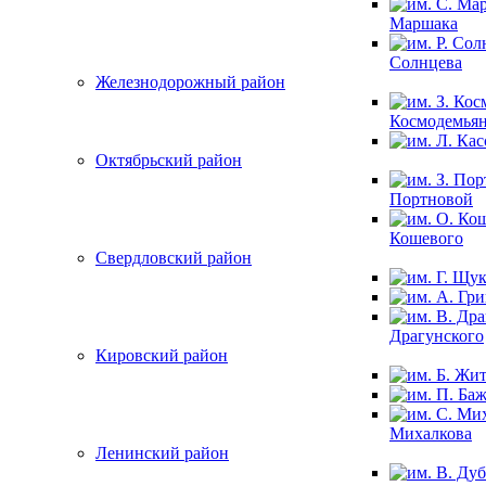
Маршака
Солнцева
Железнодорожный район
Космодемья
Октябрьский район
Портновой
Кошевого
Свердловский район
Драгунского
Кировский район
Михалкова
Ленинский район