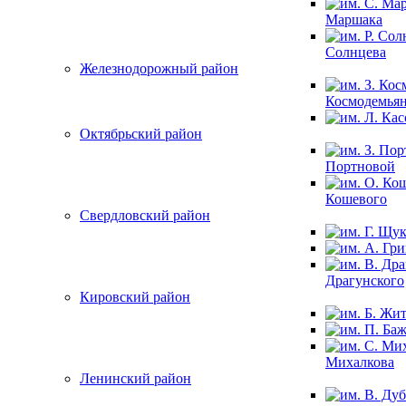
Маршака
Солнцева
Железнодорожный район
Космодемья
Октябрьский район
Портновой
Кошевого
Свердловский район
Драгунского
Кировский район
Михалкова
Ленинский район