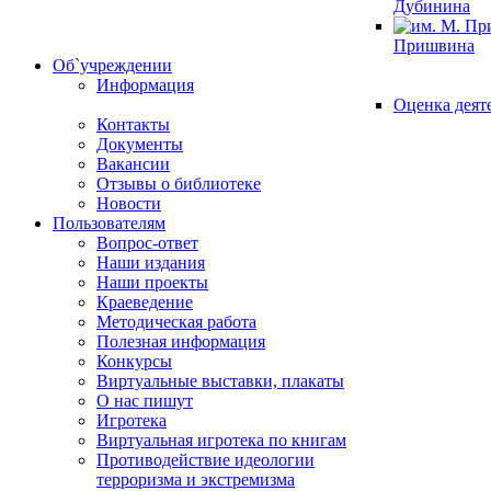
Дубинина
Пришвина
Об`учреждении
Информация
Оценка деят
Контакты
Документы
Вакансии
Отзывы о библиотеке
Новости
Пользователям
Вопрос-ответ
Наши издания
Наши проекты
Краеведение
Методическая работа
Полезная информация
Конкурсы
Виртуальные выставки, плакаты
О нас пишут
Игротека
Виртуальная игротека по книгам
Противодействие идеологии
терроризма и экстремизма