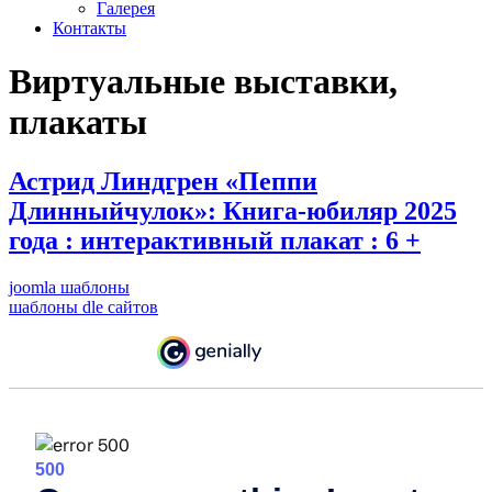
Галерея
Контакты
Виртуальные выставки,
плакаты
Астрид Линдгрен «Пеппи
Длинныйчулок»: Книга-юбиляр 2025
года : интерактивный плакат : 6 +
joomla шаблоны
шаблоны dle сайтов