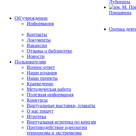
Дубинина
Пришвина
Об`учреждении
Информация
Оценка деят
Контакты
Документы
Вакансии
Отзывы о библиотеке
Новости
Пользователям
Вопрос-ответ
Наши издания
Наши проекты
Краеведение
Методическая работа
Полезная информация
Конкурсы
Виртуальные выставки, плакаты
О нас пишут
Игротека
Виртуальная игротека по книгам
Противодействие идеологии
терроризма и экстремизма