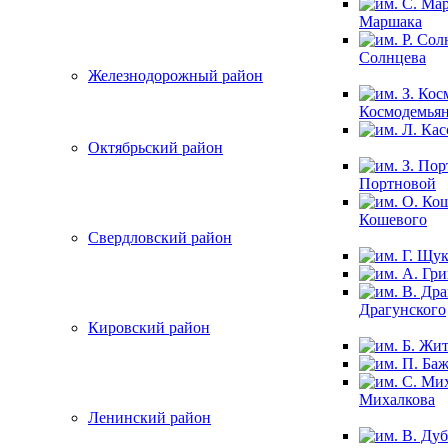
Маршака
Солнцева
Железнодорожный район
Космодемья
Октябрьский район
Портновой
Кошевого
Свердловский район
Драгунского
Кировский район
Михалкова
Ленинский район