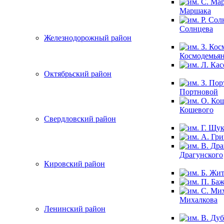
Маршака
Солнцева
Железнодорожный район
Космодемья
Октябрьский район
Портновой
Кошевого
Свердловский район
Драгунского
Кировский район
Михалкова
Ленинский район