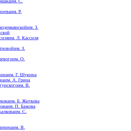
им. С.
им. Р.
им. З.
нской
им. Л. Кассиля
им. З.
им. О.
им. Г. Щукина
им. А. Грина
им. В.
им. Б. Житкова
им. П. Бажова
им. С.
им. В.