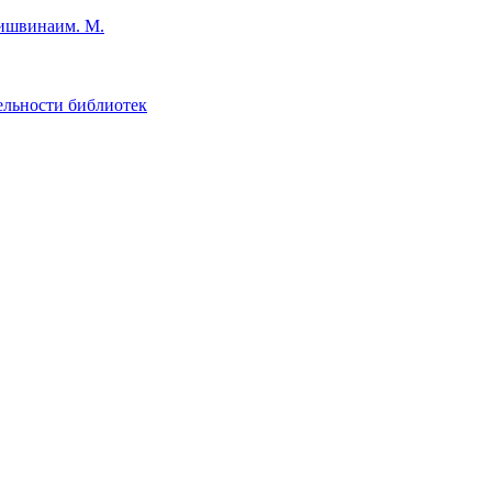
им. М.
ельности библиотек