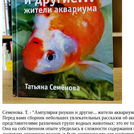
Семенова. Т. - "Ампулярия риукин и другие... жители аквариум
Перед вами сборник небольших увлекательных рассказов об ак
представителями различных групп водных животных: это не то
Она на собственном опыте убедилась в сложности содержания 
доставить огромную радость и быть интересными для настояще