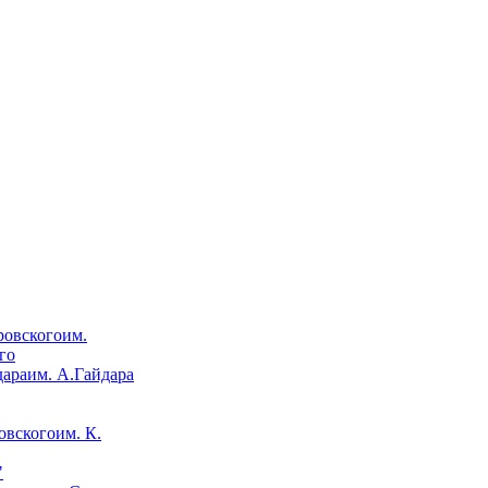
им.
го
им. А.Гайдара
им. К.
"