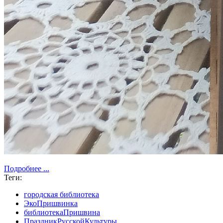
Подробнее ...
Теги:
городская библиотека
ЭкоПришвинка
библиотекаПришвина
ПраздникРусскойКультуры