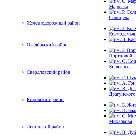
Маршака
Солнцева
Железнодорожный район
Космодемья
Октябрьский район
Портновой
Кошевого
Свердловский район
Драгунского
Кировский район
Михалкова
Ленинский район