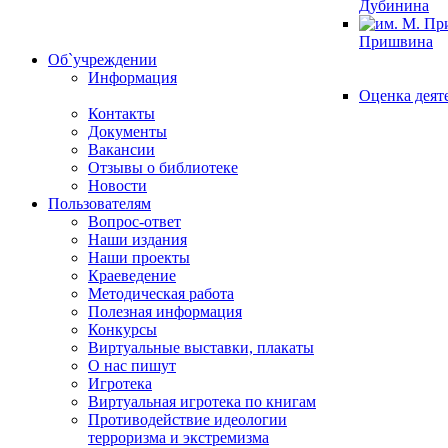
Дубинина
Пришвина
Об`учреждении
Информация
Оценка деят
Контакты
Документы
Вакансии
Отзывы о библиотеке
Новости
Пользователям
Вопрос-ответ
Наши издания
Наши проекты
Краеведение
Методическая работа
Полезная информация
Конкурсы
Виртуальные выставки, плакаты
О нас пишут
Игротека
Виртуальная игротека по книгам
Противодействие идеологии
терроризма и экстремизма