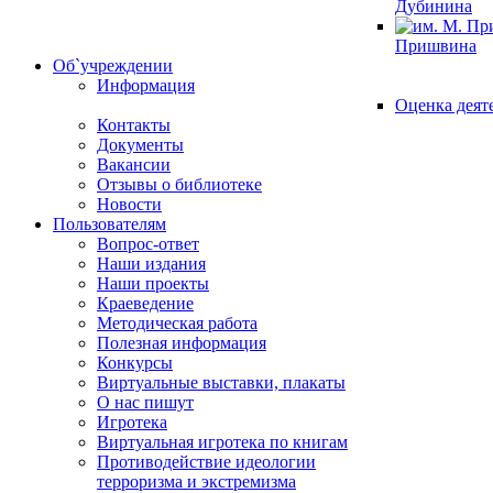
Дубинина
Пришвина
Об`учреждении
Информация
Оценка деят
Контакты
Документы
Вакансии
Отзывы о библиотеке
Новости
Пользователям
Вопрос-ответ
Наши издания
Наши проекты
Краеведение
Методическая работа
Полезная информация
Конкурсы
Виртуальные выставки, плакаты
О нас пишут
Игротека
Виртуальная игротека по книгам
Противодействие идеологии
терроризма и экстремизма