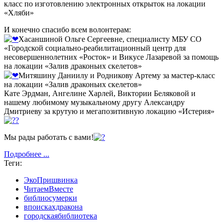
класс по изготовлению электронных открыток на локации
«Хляби»
И конечно спасибо всем волонтерам:
Хасаншиной Ольге Сергеевне, специалисту МБУ СО
«Городской социально-реабилитационный центр для
несовершеннолетних «Росток» и Викусе Лазаревой за помощь
на локации «Залив драконьих скелетов»
Митяшину Даниилу и Родникову Артему за мастер-класс
на локации «Залив драконьих скелетов»
Кате Эрдман, Ангелине Харлей, Виктории Беляковой и
нашему любимому музыкальному другу Александру
Дмитриеву за крутую и мегапозитивную локацию «Истерия»
Мы рады работать с вами!
Подробнее ...
Теги:
ЭкоПришвинка
ЧитаемВместе
библиосумерки
впоискахдракона
городскаябиблиотека