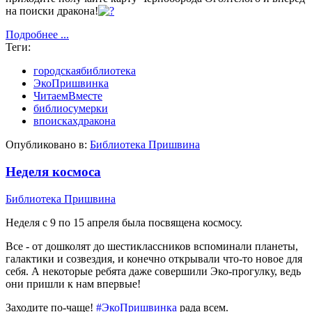
на поиски дракона!
Подробнее ...
Теги:
городскаябиблиотека
ЭкоПришвинка
ЧитаемВместе
библиосумерки
впоискахдракона
Опубликовано в:
Библиотека Пришвина
Неделя космоса
Библиотека Пришвина
Неделя с 9 по 15 апреля была посвящена космосу.
Все - от дошколят до шестиклассников вспоминали планеты,
галактики и созвездия, и конечно открывали что-то новое для
себя. А некоторые ребята даже совершили Эко-прогулку, ведь
они пришли к нам впервые!
Заходите по-чаще!
#ЭкоПришвинка
рада всем.