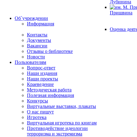
Дубинина
Пришвина
Об`учреждении
Информация
Оценка деят
Контакты
Документы
Вакансии
Отзывы о библиотеке
Новости
Пользователям
Вопрос-ответ
Наши издания
Наши проекты
Краеведение
Методическая работа
Полезная информация
Конкурсы
Виртуальные выставки, плакаты
О нас пишут
Игротека
Виртуальная игротека по книгам
Противодействие идеологии
терроризма и экстремизма