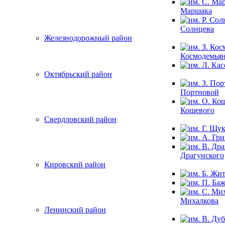
Маршака
Солнцева
Железнодорожный район
Космодемья
Октябрьский район
Портновой
Кошевого
Свердловский район
Драгунского
Кировский район
Михалкова
Ленинский район