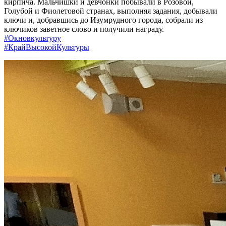
кирпича.
Мальчишки и девчонки побывали в Розовой,
Голубой и Фиолетовой странах, выполняя задания, добывали
ключи и, добравшись до Изумрудного города, собрали из
ключиков заветное слово и получили награду.
#Окновкультуру
#КрайВысокойКультуры