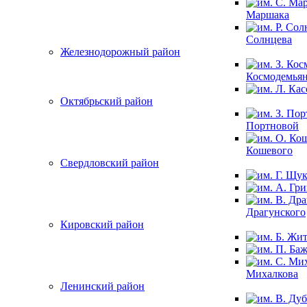
Маршака
Солнцева
Железнодорожный район
Космодемья
Октябрьский район
Портновой
Кошевого
Свердловский район
Драгунского
Кировский район
Михалкова
Ленинский район