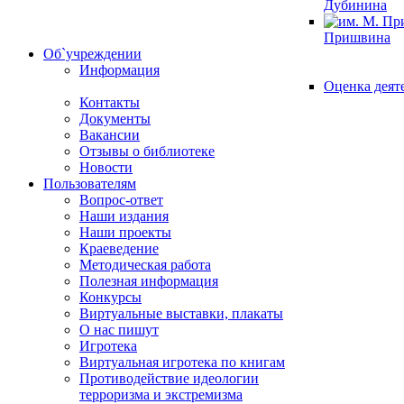
Дубинина
Пришвина
Об`учреждении
Информация
Оценка деят
Контакты
Документы
Вакансии
Отзывы о библиотеке
Новости
Пользователям
Вопрос-ответ
Наши издания
Наши проекты
Краеведение
Методическая работа
Полезная информация
Конкурсы
Виртуальные выставки, плакаты
О нас пишут
Игротека
Виртуальная игротека по книгам
Противодействие идеологии
терроризма и экстремизма