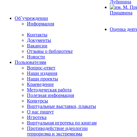
Дубинина
Пришвина
Об`учреждении
Информация
Оценка деят
Контакты
Документы
Вакансии
Отзывы о библиотеке
Новости
Пользователям
Вопрос-ответ
Наши издания
Наши проекты
Краеведение
Методическая работа
Полезная информация
Конкурсы
Виртуальные выставки, плакаты
О нас пишут
Игротека
Виртуальная игротека по книгам
Противодействие идеологии
терроризма и экстремизма