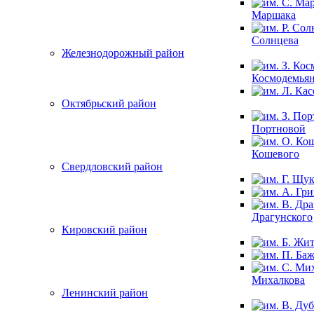
Маршака
Солнцева
Железнодорожный район
Космодемья
Октябрьский район
Портновой
Кошевого
Свердловский район
Драгунского
Кировский район
Михалкова
Ленинский район