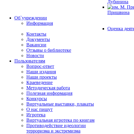
Дубинина
Пришвина
Об`учреждении
Информация
Оценка деят
Контакты
Документы
Вакансии
Отзывы о библиотеке
Новости
Пользователям
Вопрос-ответ
Наши издания
Наши проекты
Краеведение
Методическая работа
Полезная информация
Конкурсы
Виртуальные выставки, плакаты
О нас пишут
Игротека
Виртуальная игротека по книгам
Противодействие идеологии
терроризма и экстремизма