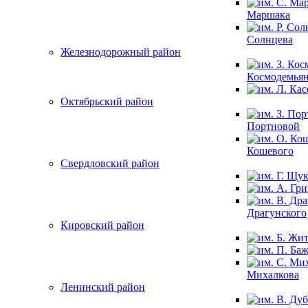
Маршака
Солнцева
Железнодорожный район
Космодемья
Октябрьский район
Портновой
Кошевого
Свердловский район
Драгунского
Кировский район
Михалкова
Ленинский район