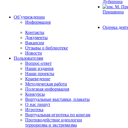
Дубинина
Пришвина
Об`учреждении
Информация
Оценка деят
Контакты
Документы
Вакансии
Отзывы о библиотеке
Новости
Пользователям
Вопрос-ответ
Наши издания
Наши проекты
Краеведение
Методическая работа
Полезная информация
Конкурсы
Виртуальные выставки, плакаты
О нас пишут
Игротека
Виртуальная игротека по книгам
Противодействие идеологии
терроризма и экстремизма