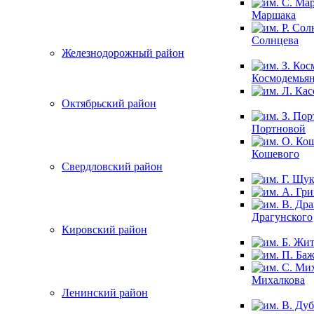
Маршака
Солнцева
Железнодорожный район
Космодемья
Октябрьский район
Портновой
Кошевого
Свердловский район
Драгунского
Кировский район
Михалкова
Ленинский район