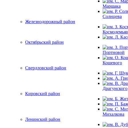
Маршака
Солнцева
Железнодорожный район
Космодемья
Октябрьский район
Портновой
Кошевого
Свердловский район
Драгунского
Кировский район
Михалкова
Ленинский район