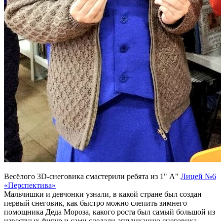
Весёлого 3D-снеговика смастерили ребята из 1" А"
Лицей №6
«Перспектива»
Мальчишки и девчонки узнали, в какой стране был создан
первый снеговик, как быстро можно слепить зимнего
помощника Деда Мороза, какого роста был самый большой из
известных фигур и сами сделали аппликацию снеговика.