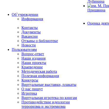
Дубинина
Пришвина
Об`учреждении
Информация
Оценка деят
Контакты
Документы
Вакансии
Отзывы о библиотеке
Новости
Пользователям
Вопрос-ответ
Наши издания
Наши проекты
Краеведение
Методическая работа
Полезная информация
Конкурсы
Виртуальные выставки, плакаты
О нас пишут
Игротека
Виртуальная игротека по книгам
Противодействие идеологии
терроризма и экстремизма